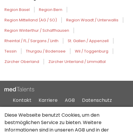
Region Basel
Region Bern
Region Mittelland (AG / SO)
Region Waadt / Unterwallis
Region Winterthur / Schaffhausen
Rheintal / FL / Sargans / Linth
St. Gallen / Appenzell
Tessin
Thurgau / Bodensee
Wil / Toggenburg
Zürcher Oberland
Zürcher Unterland / Limmattal
Kontakt
Karriere
AGB
Datenschutz
Impressum
Sitemap
Diese Webseite benutzt Cookies, um den
bestmöglichen Service zu bieten. Weitere
Informationen sind in unseren
AGB
und in der