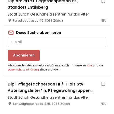
Diplomierte Pflegefachperson HF,
Standort Entlisberg
Stadt Zürich Gesundheitszentren für das Alter
Paradiesstrasse 45, 8038 Zürich
NEU
Diese Suche abonnieren
Abonnieren
Mit Absenden des Formulars erklären Sie sich mit unseren
AGB
und der
Datenschutzerklärung
einverstanden.
Dipl. Pflegefachperson HF/FH als Stv.
Abteilungsleiter*in, Pflegewohngruppen
Triemlipark 1 und 2
Stadt Zürich Gesundheitszentren für das Alter
Schweighofstrasse 425, 8055 Zürich
NEU