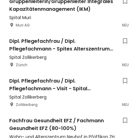
Gruppenleiterin/Gruppenleiter Integrales
Kapazitätenmanagement (IKM)
Spital Muri
Muri AG
NEU
Dipl. Pflegefachfrau / Dipl.
Pflegefachmann - Spitex Alterszentrum
Hottingen
Spital Zollikerberg
Zürich
NEU
Dipl. Pflegefachfrau / Dipl.
Pflegefachmann - Visit - Spital
Zollikerberg Zuhause
Spital Zollikerberg
Zollikerberg
NEU
Fachfrau Gesundheit EFZ / Fachmann
Gesundheit EFZ (80-100%)
Wohn- und Alterszentrum Neuhof in Pfäffikon ZH