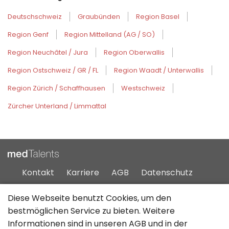
Deutschschweiz
Graubünden
Region Basel
Region Genf
Region Mittelland (AG / SO)
Region Neuchâtel / Jura
Region Oberwallis
Region Ostschweiz / GR / FL
Region Waadt / Unterwallis
Region Zürich / Schaffhausen
Westschweiz
Zürcher Unterland / Limmattal
Kontakt
Karriere
AGB
Datenschutz
Impressum
Sitemap
Diese Webseite benutzt Cookies, um den
bestmöglichen Service zu bieten. Weitere
Informationen sind in unseren
AGB
und in der